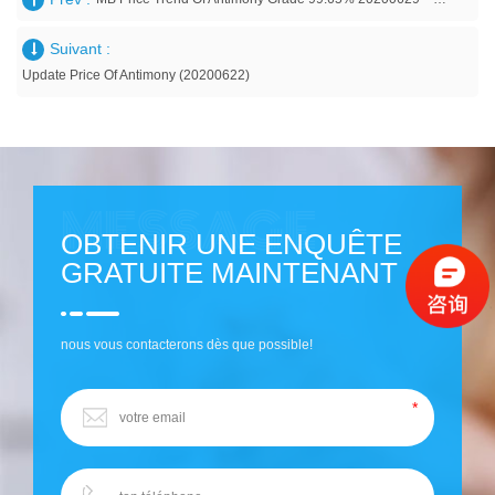
Suivant :
Update Price Of Antimony (20200622)
OBTENIR UNE ENQUÊTE
GRATUITE MAINTENANT
nous vous contacterons dès que possible!