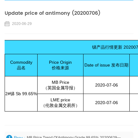
Update price of antimony (20200706)
2020-06-29
锑产品行情更新
20200
Commodity
Price Origin
Date of issue
发布日期
品名
价格来源
MB Price
2020-07-06
（英国金属导报）
2#
锑
Sb 99.65%
LME price
2020-07-06
（伦敦金属交易所）
Prev :
MB Price Trend Of Antimony Grade 99.65% 20200629——Guizhou Provincial Metals & Minerals I/E Co., Ltd