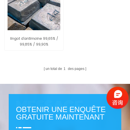
lingot d'antimoine 99,65% /
99,85% / 99,90%
un total de
1
des pages
OBTENIR UNE ENQUÊTE
GRATUITE MAINTENANT