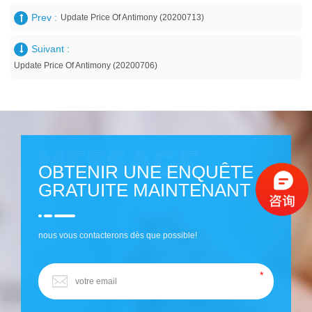
Prev :
Update Price Of Antimony (20200713)
Suivant :
Update Price Of Antimony (20200706)
OBTENIR UNE ENQUÊTE
GRATUITE MAINTENANT
nous vous contacterons dès que possible!