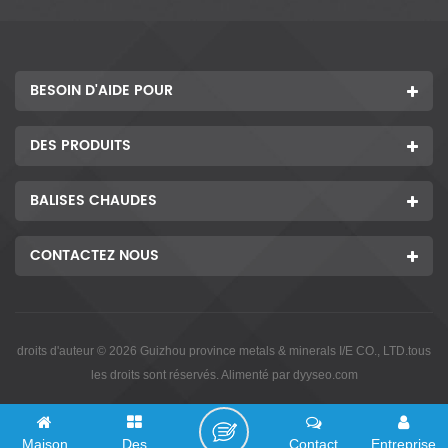
BESOIN D'AIDE POUR
DES PRODUITS
BALISES CHAUDES
CONTACTEZ NOUS
droits d'auteur © 2026 Guizhou province metals & minerals I/E CO., LTD.tous
les droits sont réservés. Alimenté par
dyyseo.com
Maison
Des
Contact
Entreprise