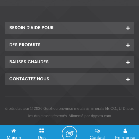
BESOIN D'AIDE POUR
DES PRODUITS
BALISES CHAUDES
CONTACTEZ NOUS
droits d'auteur © 2026 Guizhou province metals & minerals I/E CO., LTD.tous
les droits sont réservés. Alimenté par
dyyseo.com
Maison
Des
Contact
Entreprise