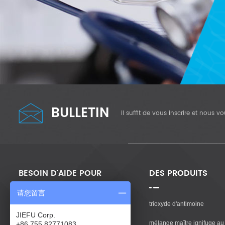
BULLETIN
il suffit de vous inscrire et nous 
BESOIN D'AIDE POUR
DES PRODUITS
请您留言
Maison
trioxyde d'antimoine
JIEFU Corp.
Des Produits
mélange maître ignifuge au 
+86 755 82771083