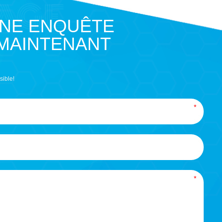
UNE ENQUÊTE
 MAINTENANT
sible!