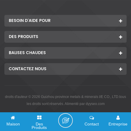
BESOIN D'AIDE POUR
DES PRODUITS
BALISES CHAUDES
CONTACTEZ NOUS
droits d'auteur © 2026 Guizhou province metals & minerals I/E CO., LTD.tous
les droits sont réservés. Alimenté par
dyyseo.com
Maison
Des
Contact
Entreprise
Produits