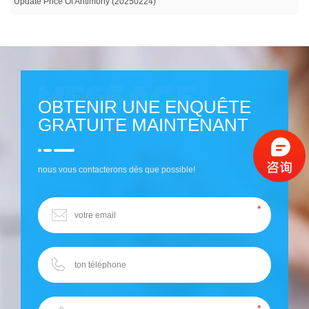
Update Price Of Antimony (20250224)
OBTENIR UNE ENQUÊTE
GRATUITE MAINTENANT
nous vous contacterons dès que possible!