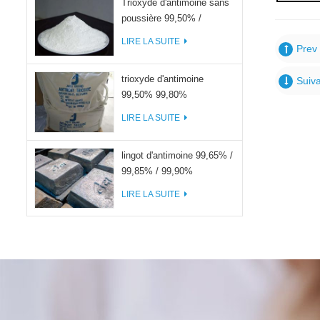
Trioxyde d'antimoine sans
poussière 99,50% /
99,80%
LIRE LA SUITE
Prev 
trioxyde d'antimoine
Suiva
99,50% 99,80%
LIRE LA SUITE
lingot d'antimoine 99,65% /
99,85% / 99,90%
LIRE LA SUITE