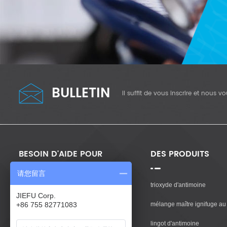
BULLETIN
il suffit de vous inscrire et nous 
BESOIN D'AIDE POUR
DES PRODUITS
请您留言
Maison
trioxyde d'antimoine
JIEFU Corp.
Des Produits
mélange maître ignifuge au 
+86 755 82771083
À Propos De Nous
lingot d'antimoine