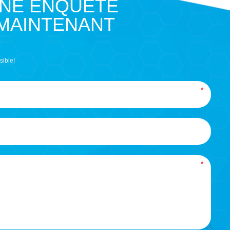
UNE ENQUÊTE
 MAINTENANT
sible!