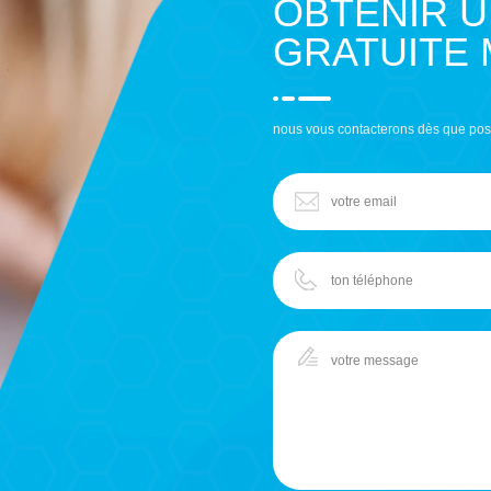
OBTENIR 
GRATUITE
nous vous contacterons dès que pos