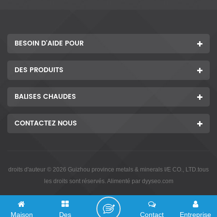
BESOIN D'AIDE POUR
DES PRODUITS
BALISES CHAUDES
CONTACTEZ NOUS
droits d'auteur © 2026 Guizhou province metals & minerals I/E CO., LTD.tous
les droits sont réservés. Alimenté par
dyyseo.com
Maison
Des
Contact
Entreprise