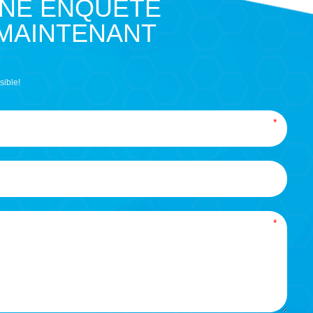
UNE ENQUÊTE
 MAINTENANT
sible!