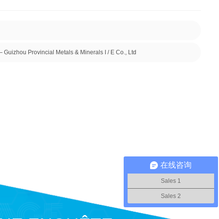
izhou Provincial Metals & Minerals I / E Co., Ltd
在线咨询
Sales 1
Sales 2