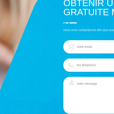
OBTENIR 
GRATUITE
nous vous contacterons dès que pos