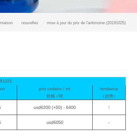
maison
/
nouvelles
/
mise à jour du prix de l'antimoine (20191025)
91025
ion
prix unitaire / mt
tendance
价格 / 吨
（趋势）
5
usd6200 (+50) - 6400
↑
5
usd6050
-