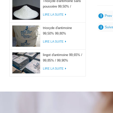
Trioxyde d'antimoine sans
poussière 99,50% /
99,80%
LIRE LA SUITE
Prev 
Suiva
trioxyde d'antimoine
99,50% 99,80%
LIRE LA SUITE
lingot d'antimoine 99,65% /
99,85% / 99,90%
LIRE LA SUITE