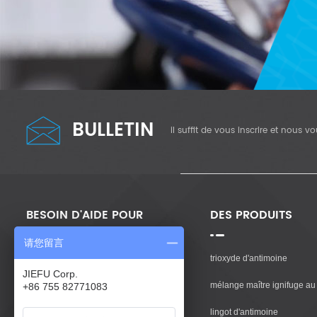
BULLETIN
il suffit de vous inscrire et nous 
BESOIN D'AIDE POUR
DES PRODUITS
请您留言
Maison
trioxyde d'antimoine
JIEFU Corp.
Des Produits
mélange maître ignifuge au 
+86 755 82771083
À Propos De Nous
lingot d'antimoine