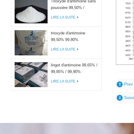
Trioxyde d'antimoine sans
poussière 99,50% /
99,80%
LIRE LA SUITE
trioxyde d'antimoine
99,50% 99,80%
LIRE LA SUITE
lingot d'antimoine 99,65% /
99,85% / 99,90%
LIRE LA SUITE
Prev 
Suiva