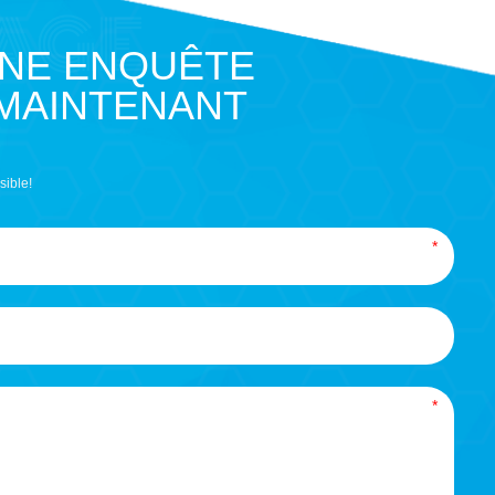
UNE ENQUÊTE
 MAINTENANT
sible!