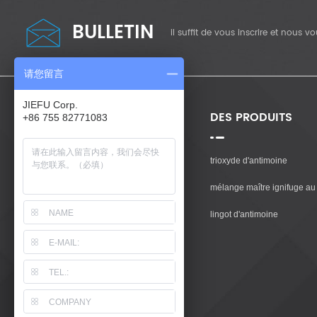
BULLETIN
il suffit de vous inscrire et nous 
请您留言
JIEFU Corp.
BESOIN D'AIDE POUR
DES PRODUITS
+86 755 82771083
Maison
trioxyde d'antimoine
Des Produits
mélange maître ignifuge au 
À Propos De Nous
lingot d'antimoine
Contactez Nous
Blog
Plan Du Site