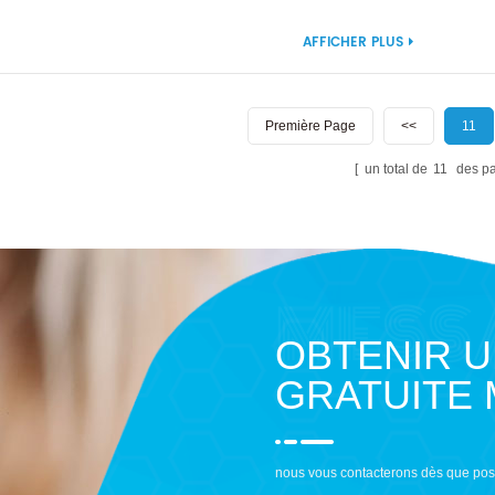
AFFICHER PLUS
Première Page
<<
11
un total de
11
des p
OBTENIR 
GRATUITE
nous vous contacterons dès que pos