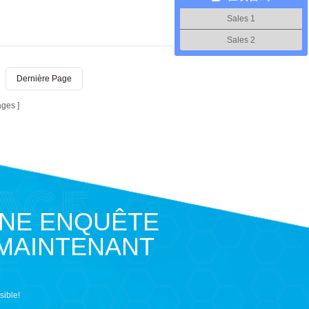
Sales 1
Sales 2
Dernière Page
ages
UNE ENQUÊTE
 MAINTENANT
sible!