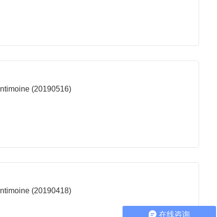
l'antimoine (20190516)
l'antimoine (20190418)
在线咨询